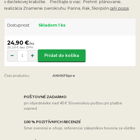
v darčekovej krabičke. Prečítajte si viac: Prehnit: plánovanie,
realizácia Znamenie zverokruhu: Panna, Rak, Škorpión
celý popis
Dostupnosť
Skladom 1 ks
24,90 €
/
ks
20,24 €
bez DPH
Pridať do košíka
Číslo produktu:
ANHKF6pre
POŠTOVNÉ ZADARMO
pri objednávke nad 40 € Slovenskou poštou pri platbe
vopred
100 % POZITÍVNYCH RECENZIÍ
Sme overený e-shop, referencie zákazníkov hovoria za všetko