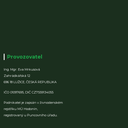
Provozovatel
Ing. Mgr. Eva Mrkusová
Zahrádkářská 12
696 18 LUŽICE,
ČESKÁ REPUBLIKA
IČO 01097695,
DIČ CZ7559134055
Podnikatel je zapsán v živnostenském
rejstříku MÚ Hodonín,
registrovaný u Puncovního úřadu.