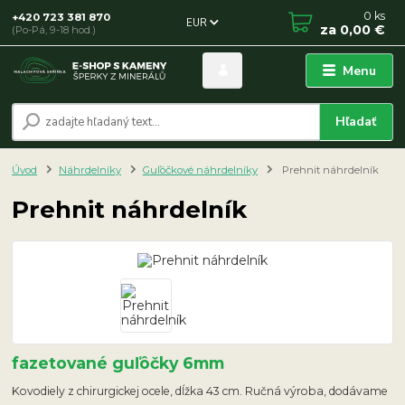
0
ks
+420 723 381 870
EUR
za
0,00 €
(Po-Pá, 9-18 hod.)
Menu
Hľadať
Úvod
Náhrdelníky
Guľôčkové náhrdelníky
Prehnit náhrdelník
Prehnit náhrdelník
fazetované guľôčky 6mm
Kovodiely z chirurgickej ocele, dĺžka 43 cm. Ručná výroba, dodávame