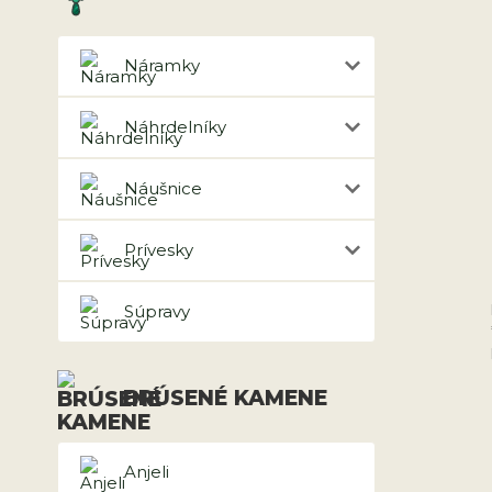
Náramky
Náhrdelníky
Náušnice
Prívesky
Súpravy
BRÚSENÉ KAMENE
Anjeli