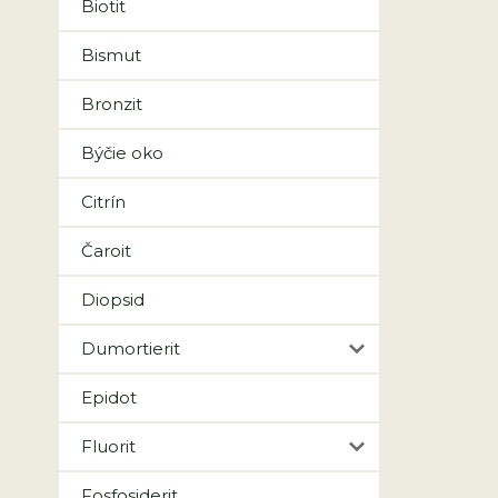
Biotit
Bismut
Bronzit
Býčie oko
Citrín
Čaroit
Diopsid
Dumortierit
Epidot
Fluorit
Fosfosiderit