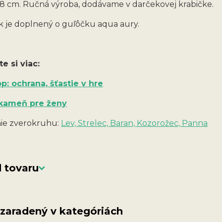
8 cm. Ručná výroba, dodávame v darčekovej krabičke.
 je doplnený o guľôčku aqua aury.
te si viac:
op: ochrana, šťastie v hre
 kameň pre ženy
ie zverokruhu:
Lev, Strelec, Baran, Kozorožec, Panna
 tovaru
 zaradený v kategóriách