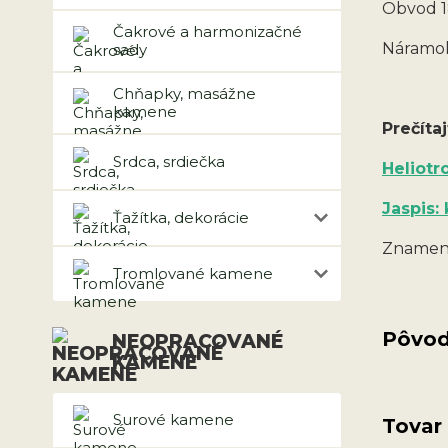
Obvod 1
Čakrové a harmonizačné
Náramok
sady
Chňapky, masážne
kamene
Prečítaj
Srdca, srdiečka
Heliotr
Jaspis:
Ťažítka, dekorácie
Znamen
Tromlované kamene
Pôvod
NEOPRACOVANÉ
KAMENE
Surové kamene
Tovar