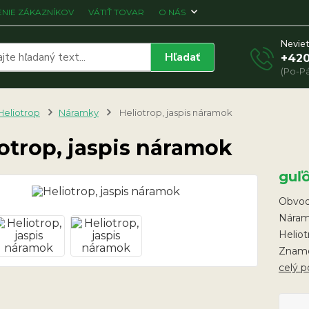
NIE ZÁKAZNÍKOV
VÁTIŤ TOVAR
O NÁS
Neviet
Hľadať
+420
(Po-Pá
Heliotrop
Náramky
Heliotrop, jaspis náramok
otrop, jaspis náramok
guľ
Obvod
Náramo
Heliot
Znamen
celý p