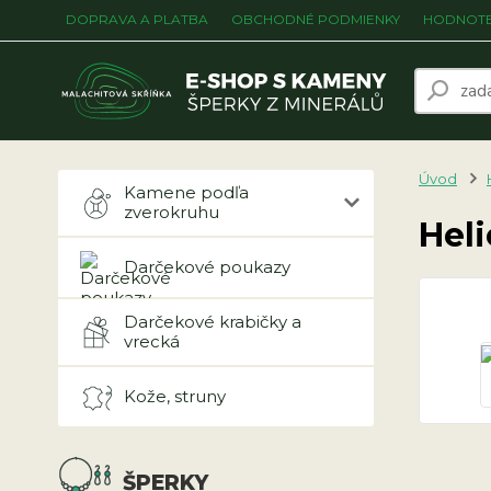
DOPRAVA A PLATBA
OBCHODNÉ PODMIENKY
HODNOTE
Úvod
Kamene podľa
zverokruhu
Heli
Darčekové poukazy
Darčekové krabičky a
vrecká
Kože, struny
ŠPERKY