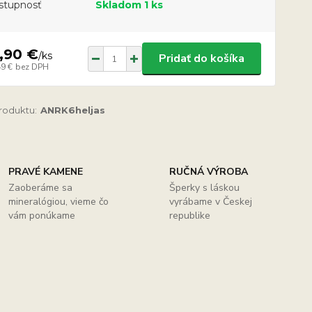
stupnosť
Skladom 1 ks
,90 €
/
ks
Pridať do košíka
49 €
bez DPH
produktu:
ANRK6heljas
PRAVÉ KAMENE
RUČNÁ VÝROBA
Zaoberáme sa
Šperky s láskou
mineralógiou, vieme čo
vyrábame v Českej
vám ponúkame
republike