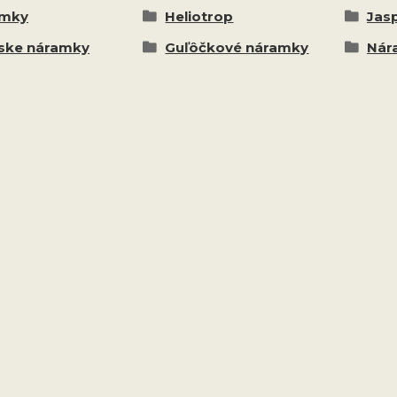
amky
Heliotrop
Jasp
ke náramky
Guľôčkové náramky
Nár