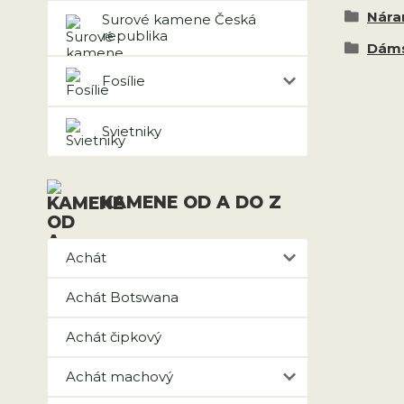
Nár
Surové kamene Česká
republika
Dáms
Fosílie
Svietniky
KAMENE OD A DO Z
Achát
Achát Botswana
Achát čipkový
Achát machový