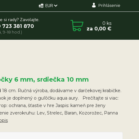
Prihlásenie
EUR
e si rady? Zavolajte.
0
ks
 723 381 870
za
0,00 €
, 9-18 hod.)
ôčky 6 mm, srdiečka 10 mm
 18 cm. Ručná výroba, dodávame v darčekovej krabičke.
k je doplnený o guľôčku aqua aury. Prečítajte si viac:
rop: ochrana, šťastie v hre Jaspis: kameň pre ženy
ie zverokruhu: Lev, Strelec, Baran, Kozorožec, Panna
opis