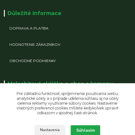
Důležité Informace
DOPRAVA A PLATBA
HODNOTENIE ZÁKAZNÍKOV
OBCHODNÉ PODMIENKY
Malachitová skříňka e-shop s kameny,
šperky z minerálů
Pre základnú funkčnosť, spríjemnenie používania webu,
analytické účely a v prípade udelenia súhlasu aj na účely
cielenia reklamy využívame súbory cookies. Nastavenie
vlastných preferencií cookies môžete kedykoľvek upraviť
odkazom v spodnej časti stránok.
+420 723 381 870
info@malachitovaskrinka.cz
Súhlasím
Nastavenia