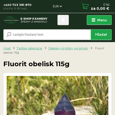
0
ks
+420 723 381 870
EUR
za
0,00 €
(Po-Pá, 9-18 hod.)
Menu
Hľadať
Úvod
Ťažítka, dekorácie
Obelisky, kryštály, pyramídy
Fluorit
obelisk 115g
Fluorit obelisk 115g