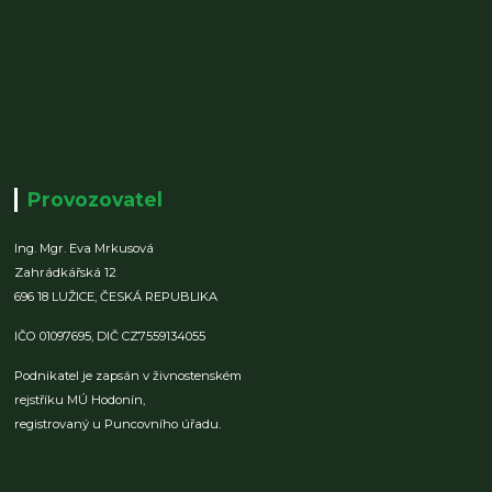
Provozovatel
Ing. Mgr. Eva Mrkusová
Zahrádkářská 12
696 18 LUŽICE,
ČESKÁ REPUBLIKA
IČO 01097695,
DIČ CZ7559134055
Podnikatel je zapsán v živnostenském
rejstříku MÚ Hodonín,
registrovaný u Puncovního úřadu.