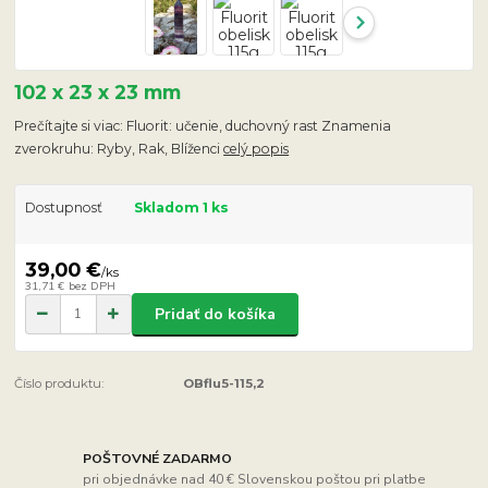
102 x 23 x 23 mm
Prečítajte si viac: Fluorit: učenie, duchovný rast Znamenia
zverokruhu: Ryby, Rak, Blíženci
celý popis
Dostupnosť
Skladom 1 ks
39,00 €
/
ks
31,71 €
bez DPH
Pridať do košíka
Číslo produktu:
OBflu5-115,2
POŠTOVNÉ ZADARMO
pri objednávke nad 40 € Slovenskou poštou pri platbe