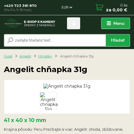
0
ks
+420 723 381 870
EUR
za
0,00 €
(Po-Pá, 9-18 hod.)
Menu
Hľadať
Úvod
Angelit
Hmatky
Angelit chňapka 31g
Angelit chňapka 31g
41 x 40 x 10 mm
Krajina pôvodu: Peru Prečítajte si viac: Angelit: zhoda, zbližovanie,