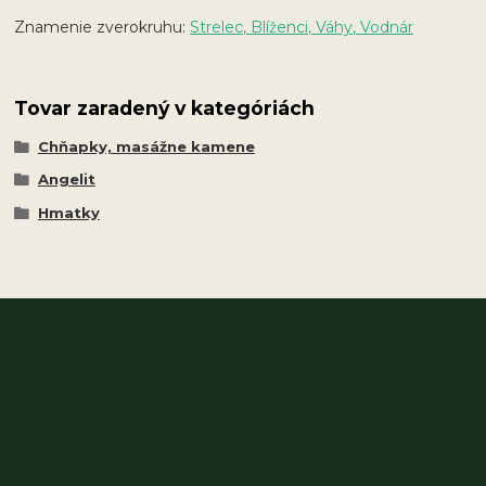
Znamenie zverokruhu:
Strelec, Blíženci, Váhy, Vodnár
Tovar zaradený v kategóriách
Chňapky, masážne kamene
Angelit
Hmatky