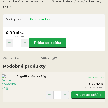
spolužitie Znamenie zverokruhu: Strelec, Blíženci, Váhy, Vodnár
celý
popis
Dostupnosť
Skladom 1 ks
6,90 €
/
ks
5,61 €
bez DPH
Pridať do košíka
Číslo produktu:
OHMang17
Podobné produkty
Angelit chňapka 24g
Skladom 1 ks
6,90 €
/
ks
5,61 €
bez DPH
Pridať do košíka