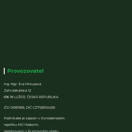
Provozovatel
Ing. Mgr. Eva Mrkusová
Zahrádkářská 12
696 18 LUŽICE,
ČESKÁ REPUBLIKA
IČO 01097695,
DIČ CZ7559134055
Podnikatel je zapsán v živnostenském
rejstříku MÚ Hodonín,
registrovaný u Puncovního úřadu.