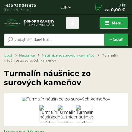
0
ks
+420 723 381 870
EUR
za
0,00 €
(Po-Pá, 9-18 hod.)
Menu
Hľadať
Úvod
Náušnice
Náušnice zo surových kameňov
Turmalín
náušnice zo surových kameňov
Turmalín náušnice zo
surových kameňov