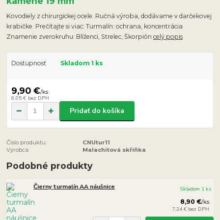
kamene 19 mm
Kovodiely z chirurgickej ocele. Ručná výroba, dodávame v darčekovej
krabičke. Prečítajte si viac: Turmalín: ochrana, koncentrácia
Znamenie zverokruhu: Blíženci, Strelec, Škorpión
celý popis
Dostupnosť
Skladom 1 ks
9,90 €
/
ks
8,05 €
bez DPH
Pridať do košíka
Číslo produktu:
CNUtur11
Výrobca:
Malachitová skříňka
Podobné produkty
Čierny turmalín AA náušnice
Skladom 1 ks
8,90 €
/
ks
7,24 €
bez DPH