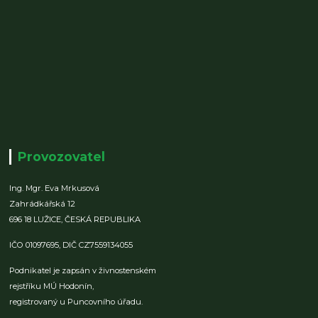
Provozovatel
Ing. Mgr. Eva Mrkusová
Zahrádkářská 12
696 18 LUŽICE,
ČESKÁ REPUBLIKA
IČO 01097695,
DIČ CZ7559134055
Podnikatel je zapsán v živnostenském
rejstříku MÚ Hodonín,
registrovaný u Puncovního úřadu.