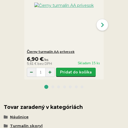
Čierny turmalín AA prívesok
Čierny turm
6,90 €
12,90 €
/
ks
/
Skladom 15 ks
5,61 €
bez DPH
10,49 €
bez 
Pridať do košíka
Tovar zaradený v kategóriách
Náušnice
Turmalín skoryl