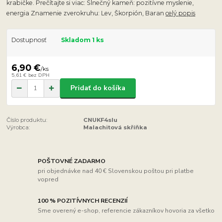
krabičke. Prečítajte si viac: Slnečný kameň: pozitívne myslenie,
energia Znamenie zverokruhu: Lev, Škorpión, Baran
celý popis
Dostupnosť
Skladom 1 ks
6,90 €
/
ks
5,61 €
bez DPH
Pridať do košíka
Číslo produktu:
CNUKF4slu
Výrobca:
Malachitová skříňka
POŠTOVNÉ ZADARMO
pri objednávke nad 40 € Slovenskou poštou pri platbe
vopred
100 % POZITÍVNYCH RECENZIÍ
Sme overený e-shop, referencie zákazníkov hovoria za všetko