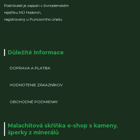
Podnikatel je zapsán v živnostenském
rejstříku MÚ Hodonín,
registrovaný u Puncovního úřadu.
Důležité Informace
DOPRAVA A PLATBA
HODNOTENIE ZÁKAZNÍKOV
OBCHODNÉ PODMIENKY
Malachitová skříňka e-shop s kameny,
šperky z minerálů