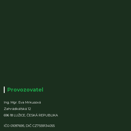
Provozovatel
Ing. Mgr. Eva Mrkusová
Zahrádkářská 12
696 18 LUŽICE,
ČESKÁ REPUBLIKA
IČO 01097695,
DIČ CZ7559134055