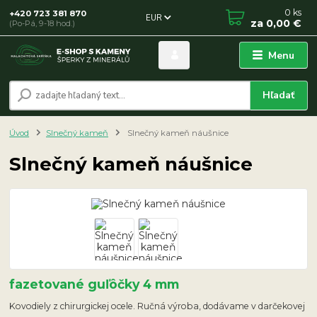
0
ks
+420 723 381 870
EUR
za
0,00 €
(Po-Pá, 9-18 hod.)
Menu
Hľadať
Úvod
Slnečný kameň
Slnečný kameň náušnice
Slnečný kameň náušnice
fazetované guľôčky 4 mm
Kovodiely z chirurgickej ocele. Ručná výroba, dodávame v darčekovej