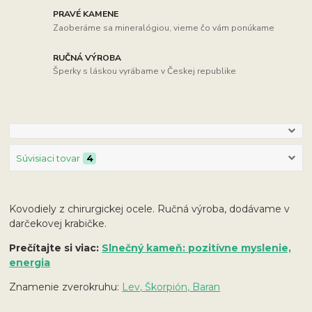
PRAVÉ KAMENE
Zaoberáme sa mineralógiou, vieme čo vám ponúkame
RUČNÁ VÝROBA
Šperky s láskou vyrábame v Českej republike
Súvisiaci tovar
4
Kovodiely z chirurgickej ocele. Ručná výroba, dodávame v
darčekovej krabičke.
Prečítajte si viac:
Slnečný kameň: pozitívne myslenie,
energia
Znamenie zverokruhu:
Lev, Škorpión, Baran