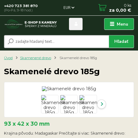
0
ks
+420 723 381 870
EUR
za
0,00 €
(Po-Pá, 9-18 hod.)
Menu
Hľadať
Úvod
Skamenené drevo
Skamenelé drevo 185g
Skamenelé drevo 185g
93 x 42 x 30 mm
Krajina pôvodu: Madagaskar Prečítajte si viac: Skamenené drevo: