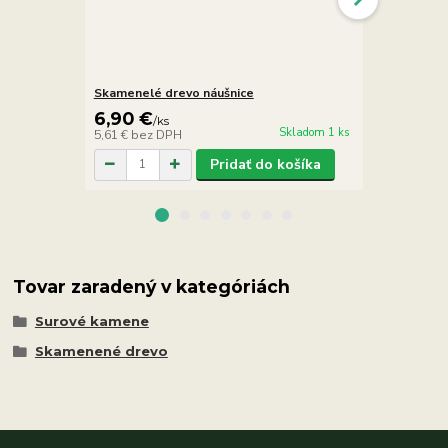
Skamenelé drevo náušnice
Araukarit s
6,90 €
5,90 €
/
ks
/
ks
Skladom 1 ks
5,61 €
bez DPH
4,80 €
bez D
Pridať do košíka
Tovar zaradený v kategóriách
Surové kamene
Skamenené drevo