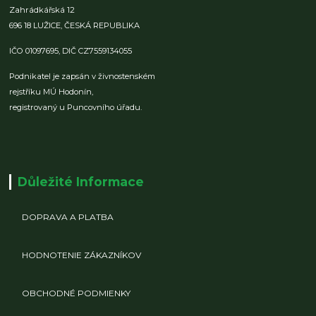
Zahrádkářská 12
696 18 LUŽICE,
ČESKÁ REPUBLIKA
IČO 01097695,
DIČ CZ7559134055
Podnikatel je zapsán v živnostenském
rejstříku MÚ Hodonín,
registrovaný u Puncovního úřadu.
Důležité Informace
DOPRAVA A PLATBA
HODNOTENIE ZÁKAZNÍKOV
OBCHODNÉ PODMIENKY