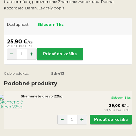
transformácia, porozumenie Znamenie zverokruhu: Panna,
Kozorožec, Baran, Lev
celý popis
Dostupnosť
Skladom 1 ks
25,90 €
/
ks
21,06 €
bez DPH
Pridať do košíka
Číslo produktu:
Sdre13
Podobné produkty
Skamenelé drevo 225g
Skladom 1 ks
29,00 €
/
ks
23,58 €
bez DPH
Pridať do košíka