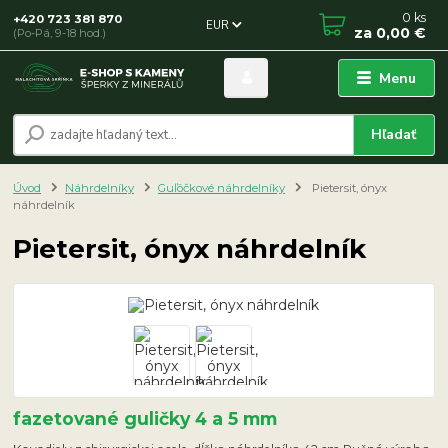
0
ks
+420 723 381 870
EUR
za
0,00 €
(Po-Pá, 9-18 hod.)
Menu
Hľadať
Úvod
Náhrdelníky
Guľôčkové náhrdelníky
Pietersit, ónyx
náhrdelník
Pietersit, ónyx náhrdelník
fazetované guličky 4 a 5 mm