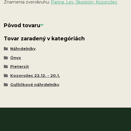
Znamenia zverokruhu:
Panna, Lev,
Škorpión, Kozorožec
Pôvod tovaru
Tovar zaradený v kategóriách
Náhrdelníky
Ónyx
Pietersit
Kozorožec 22.12. - 20.1.
Guľôčkové náhrdelníky