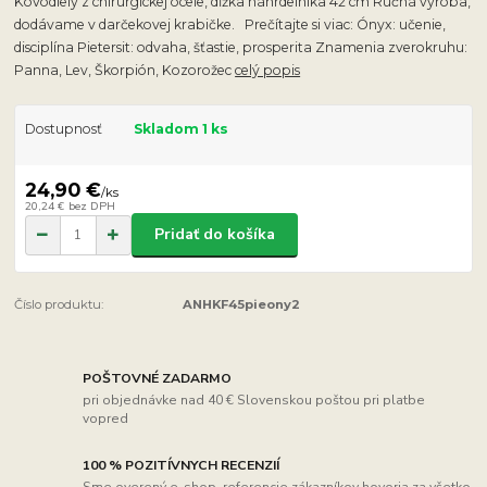
Kovodiely z chirurgickej ocele, dĺžka náhrdelníka 42 cm Ručná výroba,
dodávame v darčekovej krabičke. Prečítajte si viac: Ónyx: učenie,
disciplína Pietersit: odvaha, šťastie, prosperita Znamenia zverokruhu:
Panna, Lev, Škorpión, Kozorožec
celý popis
Dostupnosť
Skladom 1 ks
24,90 €
/
ks
20,24 €
bez DPH
Pridať do košíka
Číslo produktu:
ANHKF45pieony2
POŠTOVNÉ ZADARMO
pri objednávke nad 40 € Slovenskou poštou pri platbe
vopred
100 % POZITÍVNYCH RECENZIÍ
Sme overený e-shop, referencie zákazníkov hovoria za všetko