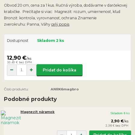
Obvod 20 cm, cena za 1 kus. Ručná výroba, dodávame v darčekovej
krabičke. Prečítajte si viac: Magnezit: rozum, umiernenosť, kľud
Bronzit: kontrola, vyrovnanosť, ochrana Znamenie
zverokruhu: Panna, Váhy
celý popis
Dostupnosť
Skladom 2 ks
12,90 €
/
ks
10,49 €
bez DPH
Pridať do košíka
Číslo produktu:
ANRK6magbro
Podobné produkty
Magnezit náramok
Skladom 6 ks
2,90 €
/
ks
2,36 €
bez DPH