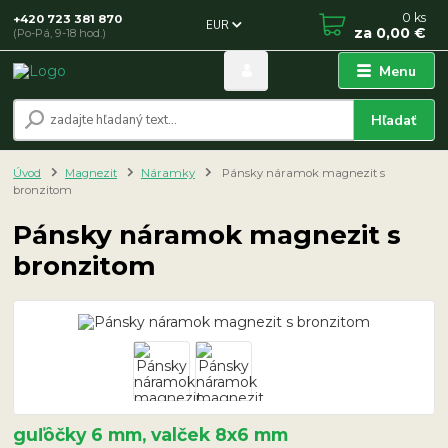
0
ks
+420 723 381 870
EUR
za
0,00 €
(Po-Pá, 9-18 hod.)
Menu
Hľadať
Úvod
Magnezit
Náramky
Pánsky náramok magnezit s
bronzitom
Pánsky náramok magnezit s
bronzitom
guľôčky 6 mm, valček 8x6 mm