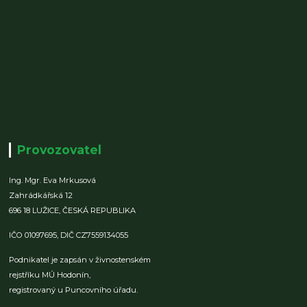
Provozovatel
Ing. Mgr. Eva Mrkusová
Zahrádkářská 12
696 18 LUŽICE,
ČESKÁ REPUBLIKA
IČO 01097695,
DIČ CZ7559134055
Podnikatel je zapsán v živnostenském
rejstříku MÚ Hodonín,
registrovaný u Puncovního úřadu.