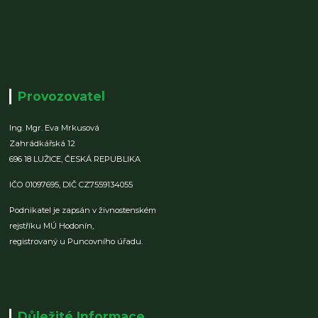
Provozovatel
Ing. Mgr. Eva Mrkusová
Zahrádkářská 12
696 18 LUŽICE,
ČESKÁ REPUBLIKA
IČO 01097695,
DIČ CZ7559134055
Podnikatel je zapsán v živnostenském
rejstříku MÚ Hodonín,
registrovaný u Puncovního úřadu.
Důležité Informace