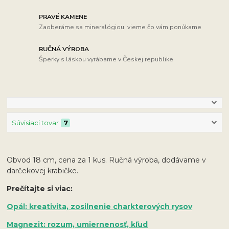
PRAVÉ KAMENE
Zaoberáme sa mineralógiou, vieme čo vám ponúkame
RUČNÁ VÝROBA
Šperky s láskou vyrábame v Českej republike
Súvisiaci tovar
7
Obvod 18 cm, cena za 1 kus. Ručná výroba, dodávame v
darčekovej krabičke.
Prečítajte si viac:
Opál: kreativita, zosilnenie charkterových rysov
Magnezit: rozum, umiernenosť, kľud