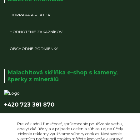
DOPRAVA A PLATBA
HODNOTENIE ZÁKAZNÍKOV
OBCHODNÉ PODMIENKY
Malachitová skříňka e-shop s kameny,
šperky z minerálů
+420 723 381 870
info@malachitovaskrinka.cz
Pre základnú funkčnosť, spríjemnenie používania webu,
analytické účely a v prípade udelenia súhlasu aj na účely
cielenia reklamy využívame súbory cookies. Nastavenie
vlastných preferencií cookies môžete kedykoľvek upraviť