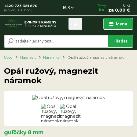
0
ks
+420 723 381 870
EUR
za
0,00 €
(Po-Pá, 9-18 hod.)
Menu
Hľadať
Úvod
Magnezit
Náramky
Opál ružový, magnezit náramok
Opál ružový, magnezit
náramok
guľôčky 8 mm