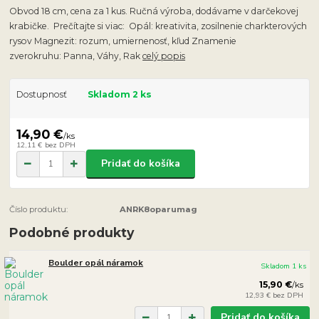
Obvod 18 cm, cena za 1 kus. Ručná výroba, dodávame v darčekovej
krabičke. Prečítajte si viac: Opál: kreativita, zosilnenie charkterových
rysov Magnezit: rozum, umiernenosť, kľud Znamenie
zverokruhu: Panna, Váhy, Rak
celý popis
Dostupnosť
Skladom 2 ks
14,90 €
/
ks
12,11 €
bez DPH
Pridať do košíka
Číslo produktu:
ANRK8oparumag
Podobné produkty
Boulder opál náramok
Skladom 1 ks
15,90 €
/
ks
12,93 €
bez DPH
Pridať do košíka