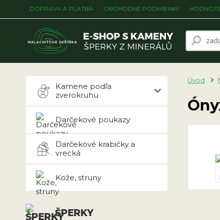
DOPRAVA A PLATBA
OBCHODNÉ PODMIENKY
HODNOTE
Úvod
Kamene podľa
zverokruhu
Óny
Darčekové poukazy
Darčekové krabičky a
vrecká
Kože, struny
ŠPERKY