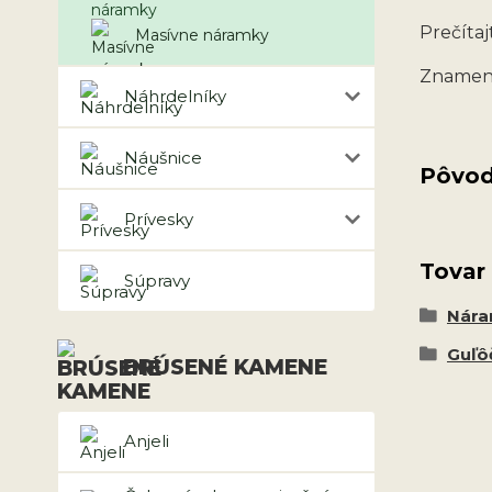
Prečítajt
Masívne náramky
Znamen
Náhrdelníky
Náušnice
Pôvod
Prívesky
Tovar
Súpravy
Nár
Guľô
BRÚSENÉ KAMENE
Anjeli