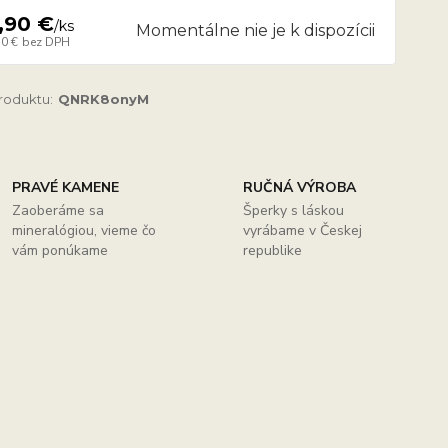
,90 €
/
ks
Momentálne nie je k dispozícii
30 €
bez DPH
produktu:
QNRK8onyM
PRAVÉ KAMENE
RUČNÁ VÝROBA
Zaoberáme sa
Šperky s láskou
mineralógiou, vieme čo
vyrábame v Českej
vám ponúkame
republike