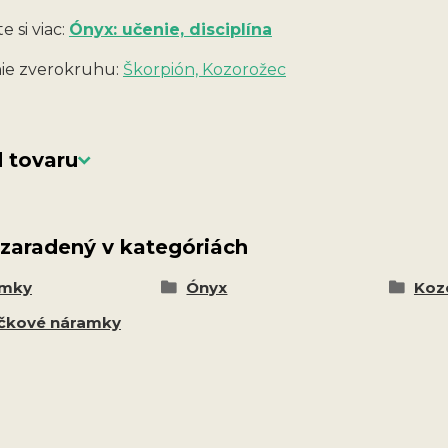
e si viac:
Ónyx: učenie, disciplína
ie zverokruhu:
Škorpión, Kozorožec
 tovaru
 zaradený v kategóriách
amky
Ónyx
Kozo
čkové náramky