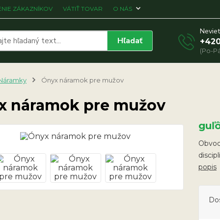
NIE ZÁKAZNÍKOV
VÁTIŤ TOVAR
O NÁS
Neviet
Hľadať
+420
(Po-Pá
Náramky
Ónyx náramok pre mužov
x náramok pre mužov
guľ
Obvod 
discip
popis
Do