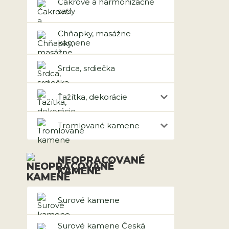
Čakrové a harmonizačné
sady
Chňapky, masážne
kamene
Srdca, srdiečka
Ťažítka, dekorácie
Tromlované kamene
NEOPRACOVANÉ
KAMENE
Surové kamene
Surové kamene Česká