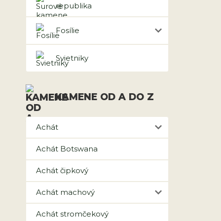
republika
Fosílie
Svietniky
KAMENE OD A DO Z
Achát
Achát Botswana
Achát čipkový
Achát machový
Achát stromčekový