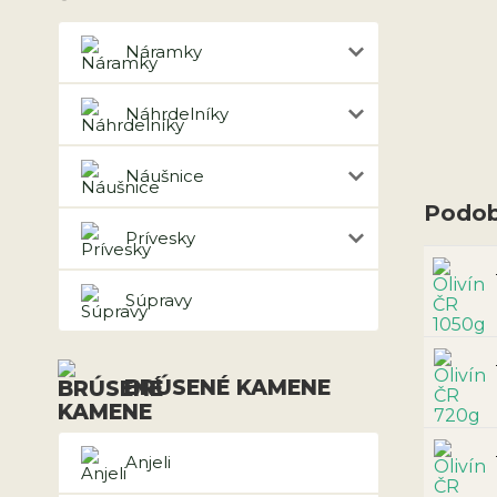
Náramky
Náhrdelníky
Náušnice
Podob
Prívesky
Súpravy
BRÚSENÉ KAMENE
Anjeli