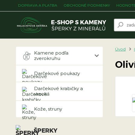
DOPRAVA A PLATBA
OBCHODNÉ PODMIENKY
HODNOTE
Úvod
Kamene podľa
zverokruhu
Oliv
Darčekové poukazy
Darčekové krabičky a
vrecká
Kože, struny
ŠPERKY