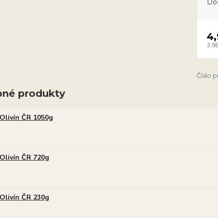
Do
4
3,98
Číslo 
né produkty
Olivín ČR 1050g
Olivín ČR 720g
Olivín ČR 230g