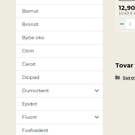
12,9
Bismut
10,49 €
Bronzit
Býčie oko
Citrín
Čaroit
Tovar
Diopsid
Suro
Dumortierit
Epidot
Fluorit
Fosfosiderit