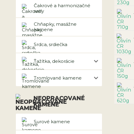
Čakrové a harmonizačné
sady
Chňapky, masážne
kamene
Srdca, srdiečka
Ťažítka, dekorácie
Tromlované kamene
NEOPRACOVANÉ
KAMENE
Surové kamene