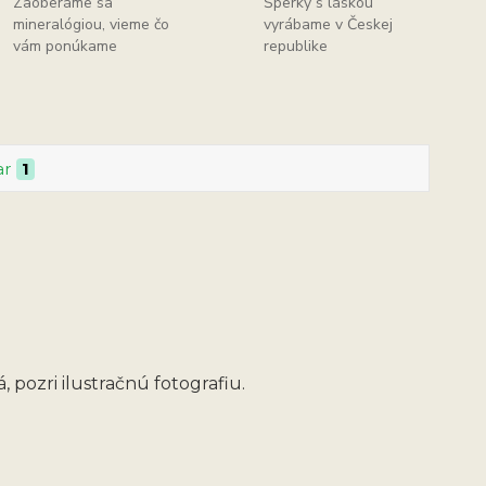
Zaoberáme sa
Šperky s láskou
mineralógiou, vieme čo
vyrábame v Českej
vám ponúkame
republike
ar
1
 pozri ilustračnú fotografiu.