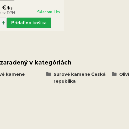
0 €
/
ks
Skladom 1 ks
bez DPH
Pridať do košíka
 zaradený v kategóriách
vé kamene
Surové kamene Česká
Oliv
republika