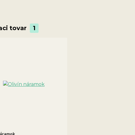
aci tovar
1
náramok