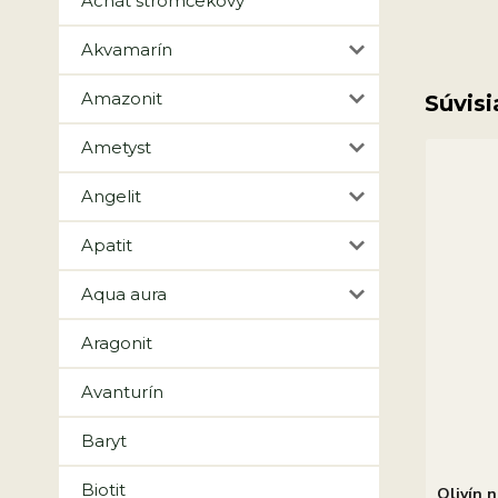
Achát stromčekový
Akvamarín
Amazonit
Súvisi
Ametyst
Angelit
Apatit
Aqua aura
Aragonit
Avanturín
Baryt
Biotit
Olivín 