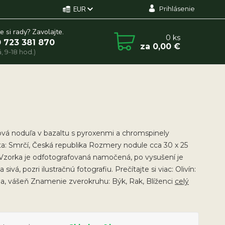
Prihlásenie
EUR
e si rady? Zavolajte.
0
ks
 723 381 870
za
0,00 €
, 9-18 hod.)
ová noduľa v bazaltu s pyroxenmi a chromspinely
ta: Smrčí, Česká republika Rozmery nodule cca 30 x 25
zorka je odfotografovaná namočená, po vysušení je
 sivá, pozri ilustračnú fotografiu. Prečítajte si viac: Olivín:
a, vášeň Znamenie zverokruhu: Býk, Rak, Blíženci
celý