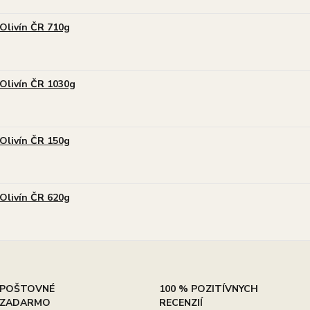
Olivín ČR 710g
Olivín ČR 1030g
Olivín ČR 150g
Olivín ČR 620g
POŠTOVNÉ
100 % POZITÍVNYCH
ZADARMO
RECENZIÍ