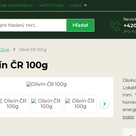
NIE ZÁKAZNÍKOV
VÁTIŤ TOVAR
O NÁS
Neviet
Hľadať
+420
(Po-Pá
Olivín
Olivín ČR 100g
ín ČR 100g
Olivín
Lokali
mm. V
hornina
energi
popis