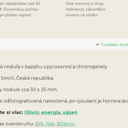
pri objednávke nad 40
Sme overený e-shop,
€ Slovenskou poštou
referencie zákazníkov
pri platbe vopred
hovoria za všetko
Súvisiaci tov
vá noduľa v bazaltu s pyroxenmi a chromspinely
: Smrčí, Česká republika
 nodule cca 30 x 25 mm.
e odfotografovaná namočená, po vysušení je hornina sivá,
te si viac:
Olivín: energia, vášeň
ie zverokruhu:
Býk, Rak, Blíženci