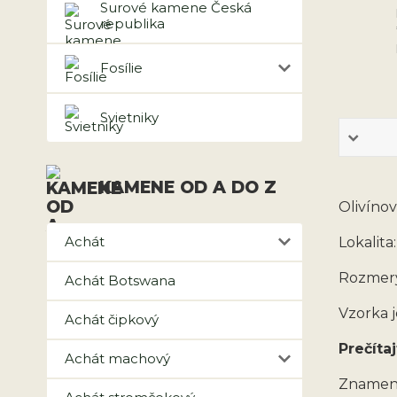
Surové kamene Česká
republika
Fosílie
Svietniky
KAMENE OD A DO Z
Olivíno
Achát
Lokalita
Rozmery
Achát Botswana
Vzorka j
Achát čipkový
Prečítaj
Achát machový
Znamen