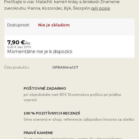
Prečítajte si viac: Malachit: kameň krásy a ženskosti Znamenie
zverokruhu: Panna, Kozorožec, Býk, Škorpión
celý popis
Dostupnosť
Nie je skladom
7,90 €
/
ks
6,42 €
bez DPH
Momentálne nie je k dispozícii
Číslo produktu:
OPRANmal27
POŠTOVNÉ ZADARMO
pri objednávke nad 40 € Slovenskou poštou pri platbe
vopred
100 % POZITÍVNYCH RECENZIÍ
Sme overený e-shop, referencie zákazníkov hovoria za všetko
PRAVÉ KAMENE
Zaoberáme sa mineralógiou, vieme čo vám ponúkame