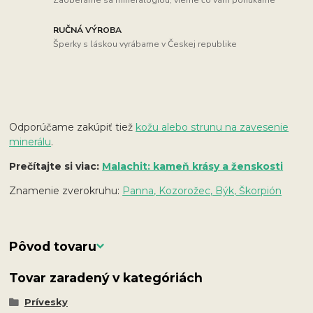
RUČNÁ VÝROBA
Šperky s láskou vyrábame v Českej republike
Odporúčame zakúpiť tiež
kožu alebo strunu na zavesenie
minerálu
.
Prečítajte si viac:
Malachit: kameň krásy a ženskosti
Znamenie zverokruhu:
Panna, Kozorožec, Býk, Škorpión
Pôvod tovaru
Tovar zaradený v kategóriách
Prívesky