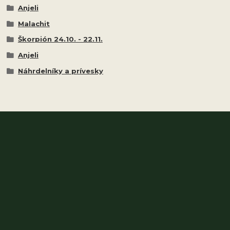
Anjeli
Malachit
Škorpión 24.10. - 22.11.
Anjeli
Náhrdelníky a prívesky