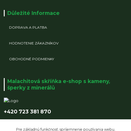
Důležité Informace
DOPRAVA A PLATBA
HODNOTENIE ZÁKAZNÍKOV
OBCHODNÉ PODMIENKY
Malachitová skříňka e-shop s kameny,
šperky z minerálů
+420 723 381 870
info@malachitovaskrinka.cz
Pre základnú funkčnosť, spríjemnenie používania webu,