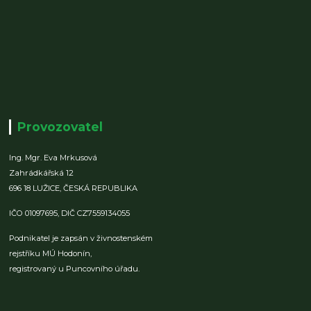
Provozovatel
Ing. Mgr. Eva Mrkusová
Zahrádkářská 12
696 18 LUŽICE,
ČESKÁ REPUBLIKA
IČO 01097695,
DIČ CZ7559134055
Podnikatel je zapsán v živnostenském
rejstříku MÚ Hodonín,
registrovaný u Puncovního úřadu.