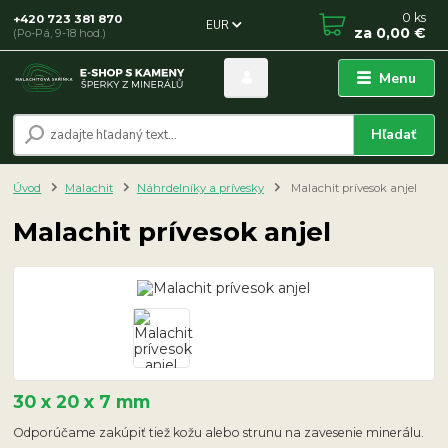
0
ks
+420 723 381 870
EUR
za
0,00 €
(Po-Pá, 9-18 hod.)
Menu
Hľadať
Úvod
Malachit
Náhrdelníky a prívesky
Malachit prívesok anjel
Malachit prívesok anjel
30 x 20 x 7 mm
Odporúčame zakúpiť tiež kožu alebo strunu na zavesenie minerálu.