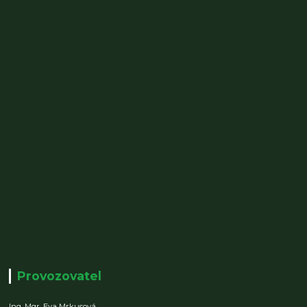
Provozovatel
Ing. Mgr. Eva Mrkusová