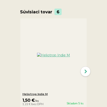
Súvisiaci tovar
6
Heliotrop Indie M
Heliotrop n
1,50 €
17,90 €
/
ks
/
Skladom 5 ks
1,22 €
bez DPH
14,55 €
bez 