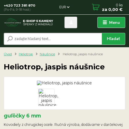
0
ks
+420 723 381 870
EUR
za
0,00 €
(Po-Pá, 9-18 hod.)
Menu
Hľadať
Úvod
Heliotrop
Náušnice
Heliotrop, jaspis náušnice
Heliotrop, jaspis náušnice
guľôčky 6 mm
Kovodiely z chirugickej ocele. Ručná výroba, dodávame v darčekovej