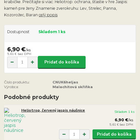
krabičke. Prečítajte si viac: Heliotrop: ochrana, šťastie v hre Jaspis:
kameň pre ženy Znamenie zverokruhu: Lev, Strelec, Panna,
Kozorožec, Baran
celý popis
Dostupnosť
Skladom 1 ks
6,90 €
/
ks
5,61 €
bez DPH
Pridať do košíka
Číslo produktu:
CNUK6heljas
Výrobca:
Malachitová skříňka
Podobné produkty
Heliotrop, červený jaspis náušnice
Skladom 1 ks
6,90 €
/
ks
5,61 €
bez DPH
Pridať do košíka