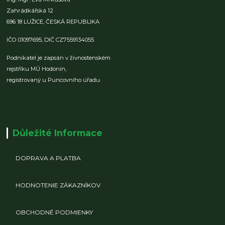
Zahrádkářská 12
696 18 LUŽICE,
ČESKÁ REPUBLIKA
IČO 01097695,
DIČ CZ7559134055
Podnikatel je zapsán v živnostenském
rejstříku MÚ Hodonín,
registrovaný u Puncovního úřadu.
Důležité Informace
DOPRAVA A PLATBA
HODNOTENIE ZÁKAZNÍKOV
OBCHODNÉ PODMIENKY