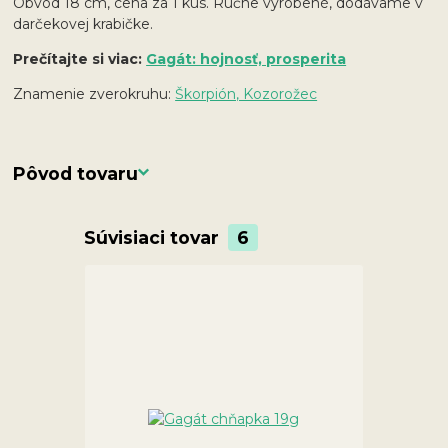
Obvod 18 cm, cena za 1 kus. Ručne vyrobené, dodávame v
darčekovej krabičke.
Prečítajte si viac:
Gagát: hojnosť, prosperita
Znamenie zverokruhu:
Škorpión, Kozorožec
Pôvod tovaru
Súvisiaci tovar
6