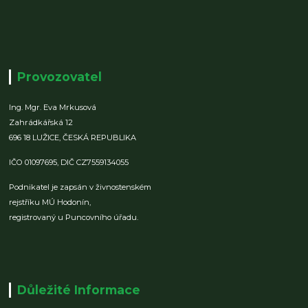
Provozovatel
Ing. Mgr. Eva Mrkusová
Zahrádkářská 12
696 18 LUŽICE,
ČESKÁ REPUBLIKA
IČO 01097695,
DIČ CZ7559134055
Podnikatel je zapsán v živnostenském
rejstříku MÚ Hodonín,
registrovaný u Puncovního úřadu.
Důležité Informace