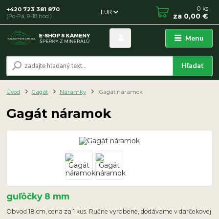
0
ks
+420 723 381 870
EUR
za
0,00 €
(Po-Pá, 9-18 hod.)
Menu
Hľadať
Úvod
Gagát
Náramky
Gagát náramok
Gagát náramok
guľôčky 8 mm
Obvod 18 cm, cena za 1 kus. Ručne vyrobené, dodávame v darčekovej