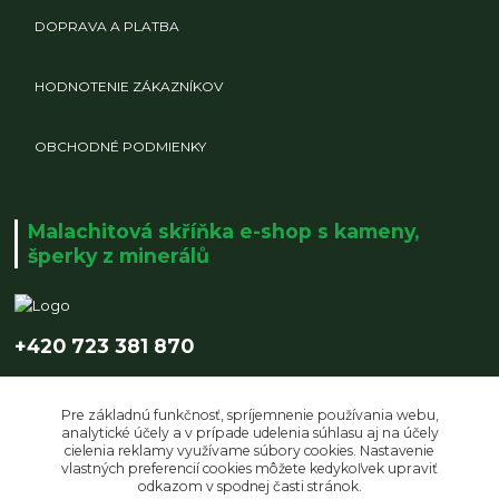
DOPRAVA A PLATBA
HODNOTENIE ZÁKAZNÍKOV
OBCHODNÉ PODMIENKY
Malachitová skříňka e-shop s kameny,
šperky z minerálů
+420 723 381 870
info@malachitovaskrinka.cz
Pre základnú funkčnosť, spríjemnenie používania webu,
analytické účely a v prípade udelenia súhlasu aj na účely
cielenia reklamy využívame súbory cookies. Nastavenie
vlastných preferencií cookies môžete kedykoľvek upraviť
odkazom v spodnej časti stránok.