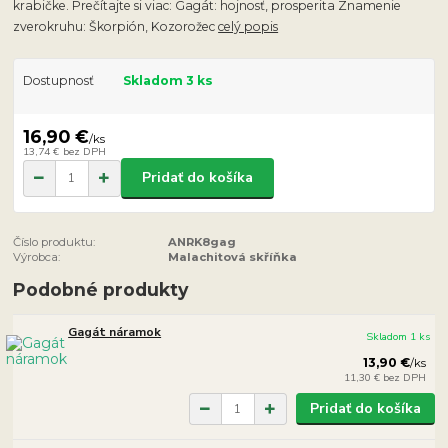
krabičke. Prečítajte si viac: Gagát: hojnosť, prosperita Znamenie
zverokruhu: Škorpión, Kozorožec
celý popis
Dostupnosť
Skladom 3 ks
16,90 €
/
ks
13,74 €
bez DPH
Pridať do košíka
Číslo produktu:
ANRK8gag
Výrobca:
Malachitová skříňka
Podobné produkty
Gagát náramok
Skladom 1 ks
13,90 €
/
ks
11,30 €
bez DPH
Pridať do košíka