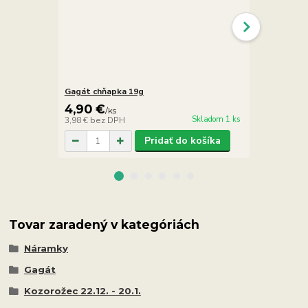
Gagát chňapka 19g
Gagát chňa
4,90 €
4,90 €
/
ks
/
k
Skladom 1 ks
3,98 €
bez DPH
3,98 €
bez D
Pridať do košíka
Tovar zaradený v kategóriách
Náramky
Gagát
Kozorožec 22.12. - 20.1.