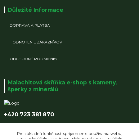
Důležité Informace
DOPRAVA A PLATBA
HODNOTENIE ZÁKAZNÍKOV
OBCHODNÉ PODMIENKY
Malachitová skříňka e-shop s kameny,
šperky z minerálů
+420 723 381 870
info@malachitovaskrinka.cz
Pre základnú funkčnosť, spríjemnenie používania webu,
analytické účely a v prípade udelenia súhlasu aj na účely