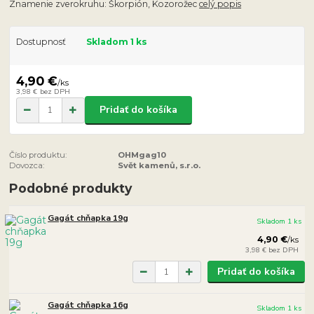
Znamenie zverokruhu: Škorpión, Kozorožec
celý popis
Dostupnosť
Skladom 1 ks
4,90 €
/
ks
3,98 €
bez DPH
Pridať do košíka
Číslo produktu:
OHMgag10
Dovozca:
Svět kamenů, s.r.o.
Podobné produkty
Gagát chňapka 19g
Skladom 1 ks
4,90 €
/
ks
3,98 €
bez DPH
Pridať do košíka
Gagát chňapka 16g
Skladom 1 ks