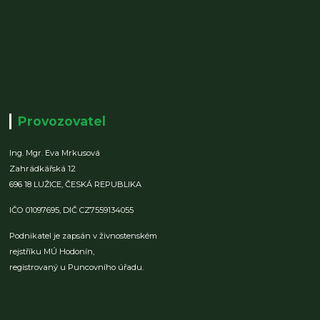
Provozovatel
Ing. Mgr. Eva Mrkusová
Zahrádkářská 12
696 18 LUŽICE,
ČESKÁ REPUBLIKA
IČO 01097695,
DIČ CZ7559134055
Podnikatel je zapsán v živnostenském
rejstříku MÚ Hodonín,
registrovaný u Puncovního úřadu.