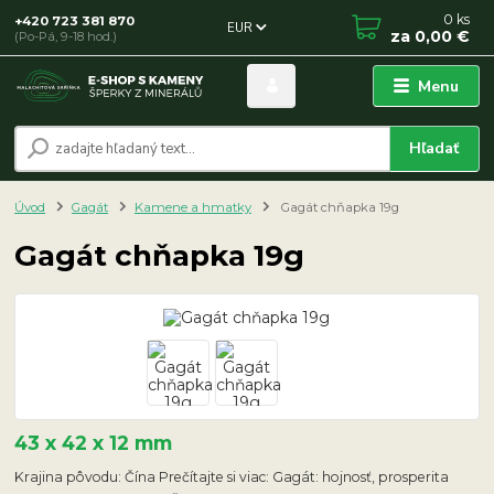
0
ks
+420 723 381 870
EUR
za
0,00 €
(Po-Pá, 9-18 hod.)
Menu
Hľadať
Úvod
Gagát
Kamene a hmatky
Gagát chňapka 19g
Gagát chňapka 19g
43 x 42 x 12 mm
Krajina pôvodu: Čína Prečítajte si viac: Gagát: hojnosť, prosperita