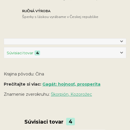
RUČNÁ VÝROBA
Šperky s láskou vyrábame v Českej republike
Súvisiaci tovar
4
Krajina pôvodu: Čína
Prečítajte si viac:
Gagát: hojnosť, prosperita
Znamenie zverokruhu:
Škorpión, Kozorožec
Súvisiaci tovar
4