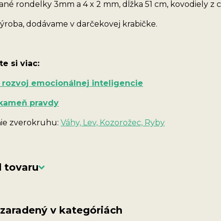
né rondelky 3mm a 4 x 2 mm, dĺžka 51 cm, kovodiely z ch
ýroba, dodávame v darčekovej krabičke.
te si viac:
: rozvoj emocionálnej inteligencie
 kameň pravdy
ie zverokruhu:
Váhy, Lev, Kozorožec, Ryby
 tovaru
 zaradený v kategóriách