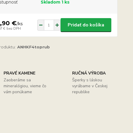
stupnosť
Skladom 1 ks
,90 €
/
ks
Pridať do košíka
07 €
bez DPH
produktu:
ANHKF4toprub
PRAVÉ KAMENE
RUČNÁ VÝROBA
Zaoberáme sa
Šperky s láskou
mineralógiou, vieme čo
vyrábame v Českej
vám ponúkame
republike