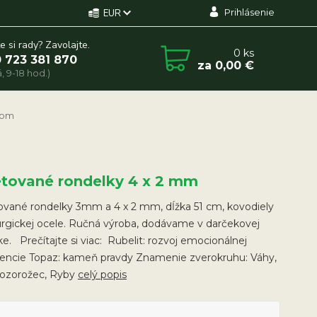
Prihlásenie
EUR
e si rady? Zavolajte.
0
ks
 723 381 870
za
0,00 €
, 9-18 hod.)
tom
etované rondelky 4 x 2 mm
ované rondelky 3mm a 4 x 2 mm, dĺžka 51 cm, kovodiely
urgickej ocele. Ručná výroba, dodávame v darčekovej
ke. Prečítajte si viac: Rubelit: rozvoj emocionálnej
igencie Topaz: kameň pravdy Znamenie zverokruhu: Váhy,
Kozorožec, Ryby
celý popis