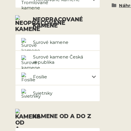
Náhr
NEOPRACOVANÉ
KAMENE
Surové kamene
Surové kamene Česká
republika
Fosílie
Svietniky
KAMENE OD A DO Z