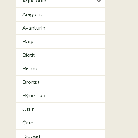
Aqua aura
Aragonit
Avanturín
Baryt
Biotit
Bismut
Bronzit
Býčie oko
Citrín
Čaroit
Diopsid