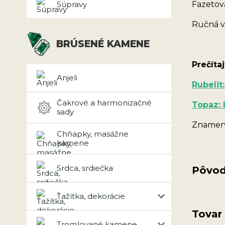
Súpravy
Fazetova
Ručná v
BRÚSENÉ KAMENE
Prečítaj
Anjeli
Rubelit
Čakrové a harmonizačné
Topaz:
sady
Znamen
Chňapky, masážne
kamene
Srdca, srdiečka
Pôvod
Ťažítka, dekorácie
Tovar
Tromlované kamene