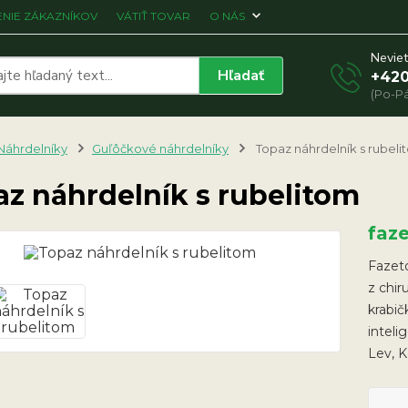
NIE ZÁKAZNÍKOV
VÁTIŤ TOVAR
O NÁS
Neviet
Hľadať
+420
(Po-Pá
Náhrdelníky
Guľôčkové náhrdelníky
Topaz náhrdelník s rubeli
z náhrdelník s rubelitom
faz
Fazet
z chir
krabič
intel
Lev, 