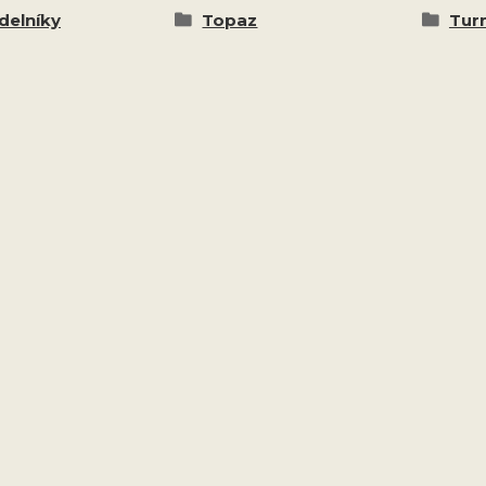
delníky
Topaz
Turm