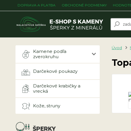
DOPRAVA A PLATBA
OBCHODNÉ PODMIENKY
HODNOTE
Úvod
Kamene podľa
zverokruhu
Topa
Darčekové poukazy
Darčekové krabičky a
vrecká
Kože, struny
ŠPERKY