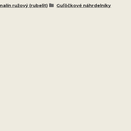
alín ružový (rubelit)
Guľôčkové náhrdelníky