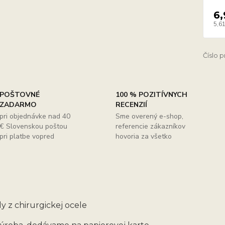
6,
5,61
Číslo 
POŠTOVNÉ
100 % POZITÍVNYCH
ZADARMO
RECENZIÍ
pri objednávke nad 40
Sme overený e-shop,
€ Slovenskou poštou
referencie zákazníkov
pri platbe vopred
hovoria za všetko
y z chirurgickej ocele