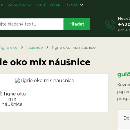
NIE ZÁKAZNÍKOV
VÁTIŤ TOVAR
O NÁS
Neviet
Hľadať
+420
(Po-Pá
Tigrie oko
Náušnice
Tigrie oko mix náušnice
ie oko mix náušnice
guľ
Kovodi
papier
prosp
Do