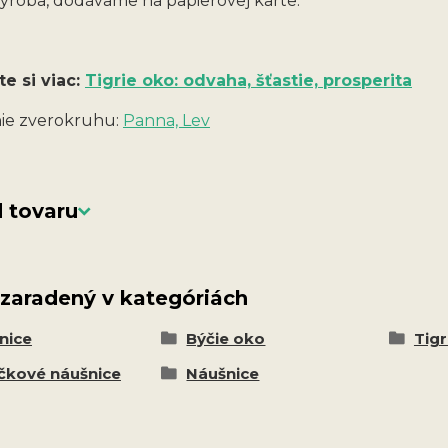
ýroba, dodávame na papierovej karte.
te si viac:
Tigrie oko: odvaha, šťastie, prosperita
ie zverokruhu:
Panna, Lev
 tovaru
 zaradený v kategóriách
nice
Býčie oko
Tigr
čkové náušnice
Náušnice