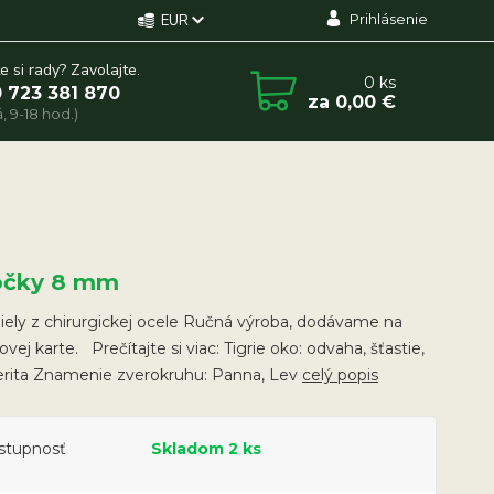
Prihlásenie
EUR
e si rady? Zavolajte.
0
ks
 723 381 870
za
0,00 €
, 9-18 hod.)
ôčky 8 mm
ely z chirurgickej ocele Ručná výroba, dodávame na
ovej karte. Prečítajte si viac: Tigrie oko: odvaha, šťastie,
erita Znamenie zverokruhu: Panna, Lev
celý popis
stupnosť
Skladom 2 ks