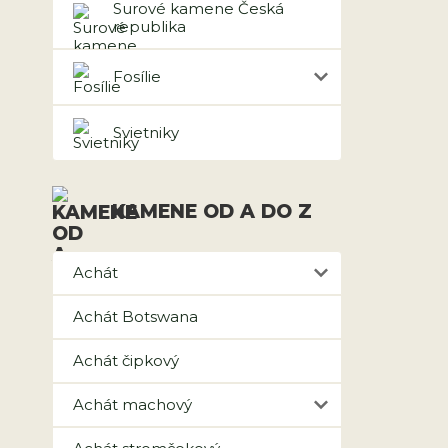
Surové kamene Česká
republika
Fosílie
Svietniky
KAMENE OD A DO Z
Achát
Achát Botswana
Achát čipkový
Achát machový