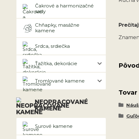
Ručná v
Čakrové a harmonizačné
sady
Chňapky, masážne
Prečítaj
kamene
Znamen
Srdca, srdiečka
Ťažítka, dekorácie
Pôvod
Tromlované kamene
Tovar
NEOPRACOVANÉ
Náuš
KAMENE
Guľô
Surové kamene