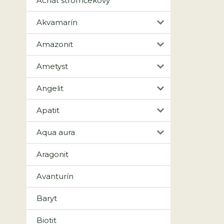
Achát stromčekový
Akvamarín
Amazonit
Ametyst
Angelit
Apatit
Aqua aura
Aragonit
Avanturín
Baryt
Biotit