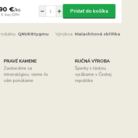
90 €
/
ks
Pridať do košíka
 €
bez DPH
produktu:
QNUK8tygmu
Výrobca:
Malachitová skříňka
PRAVÉ KAMENE
RUČNÁ VÝROBA
Zaoberáme sa
Šperky s láskou
mineralógiou, vieme čo
vyrábame v Českej
vám ponúkame
republike