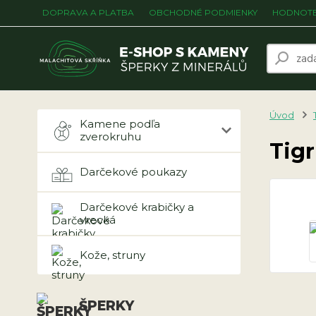
DOPRAVA A PLATBA
OBCHODNÉ PODMIENKY
HODNOTE
Úvod
Kamene podľa
zverokruhu
Tigr
Darčekové poukazy
Darčekové krabičky a
vrecká
Kože, struny
ŠPERKY