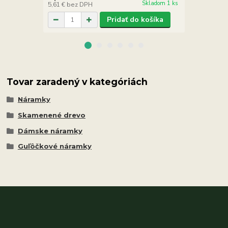
Skladom 1 ks
5,61 €
bez DPH
12,11 €
bez 
Pridať do košíka
Tovar zaradený v kategóriách
Náramky
Skamenené drevo
Dámske náramky
Guľôčkové náramky