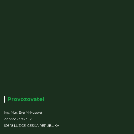
Provozovatel
Ing. Mgr. Eva Mrkusová
Zahrádkářská 12
696 18 LUŽICE,
ČESKÁ REPUBLIKA