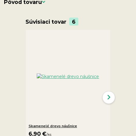
Pôvod tovaru
Súvisiaci tovar
6
Skamenelé drevo náušnice
Skamenelé 
6,90 €
14,90 €
/
ks
/