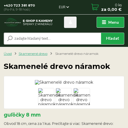
0
ks
+420 723 381 870
EUR
za
0,00 €
(Po-Pá, 9-18 hod.)
Menu
Hľadať
Úvod
Skamenené drevo
Skamenelé drevo náramok
Skamenelé drevo náramok
guľôčky 8 mm
Obvod 18 cm, cena za 1 kus. Prečítajte si viac: Skamenené drevo: