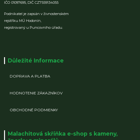
IČO 01097695,
DIČ CZ7559134055
Podnikatel je zapsán v živnostenském
rejstříku MÚ Hodonín,
registrovaný u Puncovního úřadu.
Důležité Informace
DOPRAVA A PLATBA
HODNOTENIE ZÁKAZNÍKOV
OBCHODNÉ PODMIENKY
Malachitová skříňka e-shop s kameny,