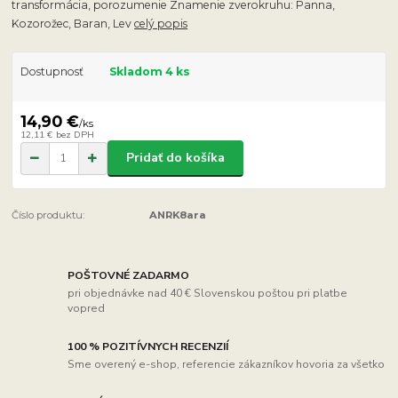
transformácia, porozumenie Znamenie zverokruhu: Panna,
Kozorožec, Baran, Lev
celý popis
Dostupnosť
Skladom 4 ks
14,90 €
/
ks
12,11 €
bez DPH
Pridať do košíka
Číslo produktu:
ANRK8ara
POŠTOVNÉ ZADARMO
pri objednávke nad 40 € Slovenskou poštou pri platbe
vopred
100 % POZITÍVNYCH RECENZIÍ
Sme overený e-shop, referencie zákazníkov hovoria za všetko