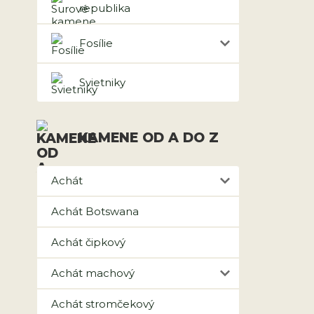
republika
Fosílie
Svietniky
KAMENE OD A DO Z
Achát
Achát Botswana
Achát čipkový
Achát machový
Achát stromčekový