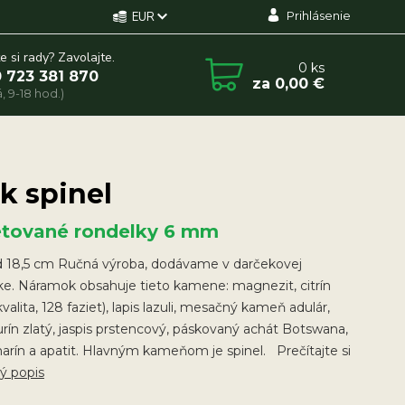
Prihlásenie
EUR
e si rady? Zavolajte.
0
ks
 723 381 870
za
0,00 €
, 9-18 hod.)
k spinel
etované rondelky 6 mm
 18,5 cm Ručná výroba, dodávame v darčekovej
ke. Náramok obsahuje tieto kamene: magnezit, citrín
valita, 128 faziet), lapis lazuli, mesačný kameň adulár,
rín zlatý, jaspis prstencový, páskovaný achát Botswana,
rín a apatit. Hlavným kameňom je spinel. Prečítajte si
lý popis