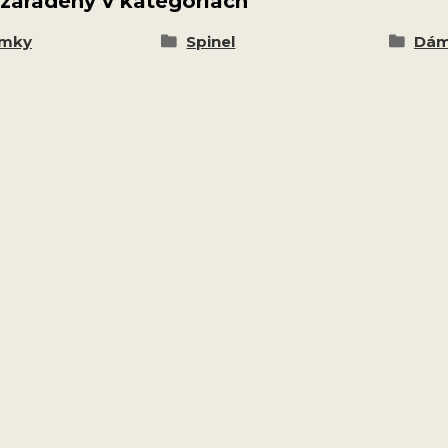
 zaradený v kategóriách
amky
Spinel
Dám