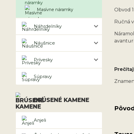
Masívne náramky
Obvod 1
Ručná v
Náhrdelníky
Náramok
avanturí
Náušnice
Prívesky
Prečítaj
Súpravy
Znamen
BRÚSENÉ KAMENE
Pôvod
Anjeli