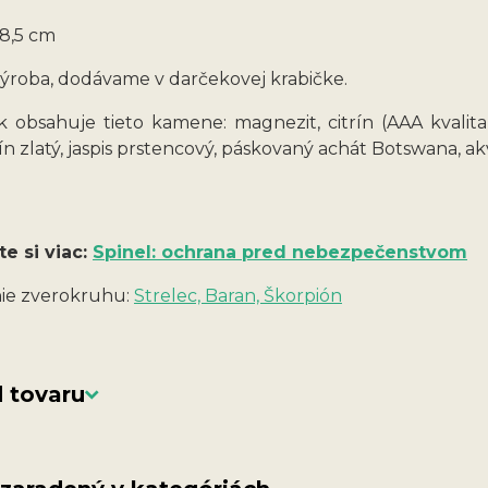
8,5 cm
ýroba, dodávame v darčekovej krabičke.
 obsahuje tieto kamene: magnezit, citrín (AAA kvalita, 
n zlatý, jaspis prstencový, páskovaný achát Botswana, a
te si viac:
Spinel: ochrana pred nebezpečenstvom
ie zverokruhu:
Strelec, Baran, Škorpión
 tovaru