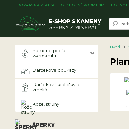
DOPRAVA A PLATBA
OBCHODNÉ PODMIENKY
HODNOTE
Úvod
Kamene podľa
zverokruhu
Plan
Darčekové poukazy
Darčekové krabičky a
vrecká
Kože, struny
ŠPERKY