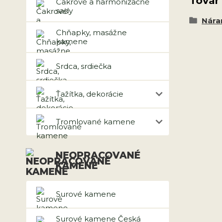
Tovar
Čakrové a harmonizačné
sady
Nár
Chňapky, masážne
kamene
Srdca, srdiečka
Ťažítka, dekorácie
Tromlované kamene
NEOPRACOVANÉ
KAMENE
Surové kamene
Surové kamene Česká