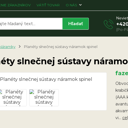
NIE ZÁKAZNÍKOV
VÁTIŤ TOVAR
O NÁS
Neviet
Hľadať
+420
(Po-Pá
Náramky
Planéty slnečnej sústavy náramok spinel
éty slnečnej sústavy náramo
faz
Obvod
krabič
(AAA k
avantu
akvama
vi...
ce