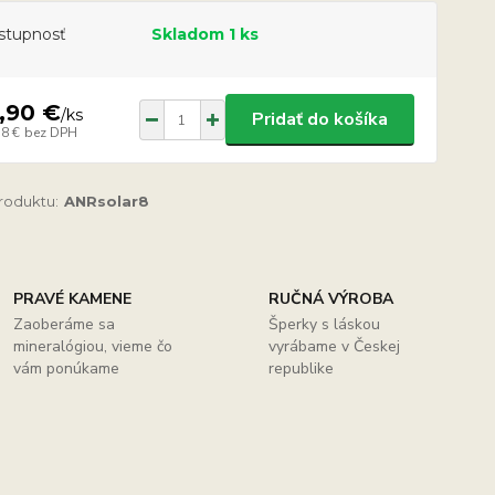
stupnosť
Skladom 1 ks
,90 €
/
ks
Pridať do košíka
18 €
bez DPH
produktu:
ANRsolar8
PRAVÉ KAMENE
RUČNÁ VÝROBA
Zaoberáme sa
Šperky s láskou
mineralógiou, vieme čo
vyrábame v Českej
vám ponúkame
republike