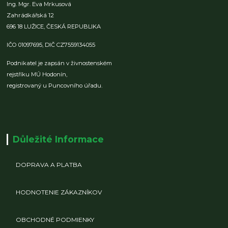
Ing. Mgr. Eva Mrkusová
Zahrádkářská 12
696 18 LUŽICE,
ČESKÁ REPUBLIKA
IČO 01097695,
DIČ CZ7559134055
Podnikatel je zapsán v živnostenském
rejstříku MÚ Hodonín,
registrovaný u Puncovního úřadu.
Důležité Informace
DOPRAVA A PLATBA
HODNOTENIE ZÁKAZNÍKOV
OBCHODNÉ PODMIENKY