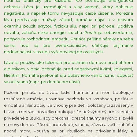
hodí sa prakticky pre každého, kto potrebuje energetickú
ochranu. Láva je uzemňujúci a silný kameň, ktorý pohlcuje
negativitu, a napriek tomu nevyžaduje časté čistenie. Porézna
láva predstavuje mužský základ, pomáha nájsť a v pravom
okamihu použiť skrytou fyzickú silu, napr. pri pôrode. Dodáva
odvahu, zaháňa nízke energie strachu. Posilňuje sebavedomie,
podporuje rozhodnosť, empatiu. Potláča prílišné nároky na seba
samu, hodí sa pre perfekcionistov, uľahčuje prijímanie
nedokonalosti vlastnej i vyžadovanej od ostatných.
Láva sa používa ako talizman pre ochranu domova pred ohňom
a bleskom, v práci ochraňuje pred negatívnymi ľuďmi, kolegami,
klientmi. Pomáha prekonať silu duševného vampírizmu, odpútať
sa od tyrana (napr. pri domácom násilí).
Ruženín prináša do života lásku, harmóniu a mier. Upokojuje
rozbúrené emócie, urovnáva nezhody vo vzťahoch, posilňuje
empatiu a filantropiu. Je vhodný pre deti, položený či zavesený v
blízkosti detskej postieľky upokojuje. Je tiež výborný pre zvieratká
privedené z útulku, aby prekonali prežité traumy a rýchlo si zvykli
na nový domov. Pôsobí proti zlobe, strachu, závisti a zášti, zaháňa
nočné mory. Používa sa pri rituáloch na privolanie lásky a