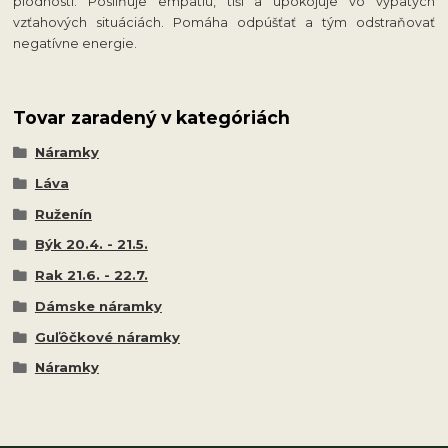
plodnosti. Posilňuje empatiu, tíši a upokojuje vo vypätých
vzťahových situáciách. Pomáha odpúšťať a tým odstraňovať
negatívne energie.
Tovar zaradený v kategóriách
Náramky
Láva
Ruženín
Býk 20.4. - 21.5.
Rak 21.6. - 22.7.
Dámske náramky
Guľôčkové náramky
Náramky