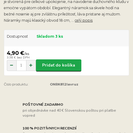
je stvorená pre celkové upokojenie, na navodenie duchovného kľudu v
emočne vypätom období. Elegantný náramok sa skvele hodí na
bežné nosenie aj pre zvláštnu príležitosť, láva pristane aj mužom.
Náramky majú klasický obvod 18 cm, ...
celý popis
Dostupnosť
Skladom 3 ks
4,90 €
/
ks
3,98 €
bez DPH
Pridať do košíka
Číslo produktu:
ONRK812lavruz
POŠTOVNÉ ZADARMO
pri objednávke nad 40 € Slovenskou poštou pri platbe
vopred
100 % POZITÍVNYCH RECENZIÍ