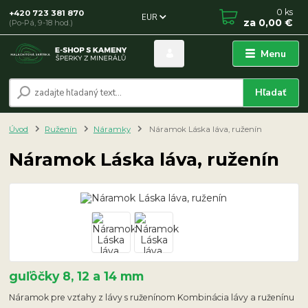
0
ks
+420 723 381 870
EUR
za
0,00 €
(Po-Pá, 9-18 hod.)
Menu
Hľadať
Úvod
Ruženín
Náramky
Náramok Láska láva, ruženín
Náramok Láska láva, ruženín
guľôčky 8, 12 a 14 mm
Náramok pre vzťahy z lávy s ruženínom Kombinácia lávy a ruženínu