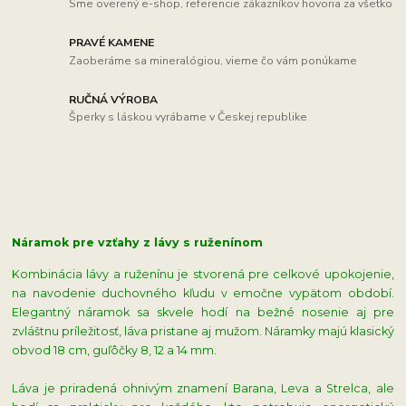
Sme overený e-shop, referencie zákazníkov hovoria za všetko
PRAVÉ KAMENE
Zaoberáme sa mineralógiou, vieme čo vám ponúkame
RUČNÁ VÝROBA
Šperky s láskou vyrábame v Českej republike
Náramok pre vzťahy z lávy s ruženínom
Kombinácia lávy a ruženínu je stvorená pre celkové upokojenie,
na navodenie duchovného kľudu v emočne vypätom období.
Elegantný náramok sa skvele hodí na bežné nosenie aj pre
zvláštnu príležitosť, láva pristane aj mužom. Náramky majú klasický
obvod 18 cm, guľôčky 8, 12 a 14 mm.
Láva je priradená ohnivým znamení Barana, Leva a Strelca, ale