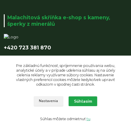
Malachitová skříňka e-shop s kameny,
šperky z minerálů
+420 723 381 870
info@malachitovaskrinka.cz
Pre základnú funkčnosť, spríjemnenie používania webu,
analytické účely a v prípade udelenia súhlasu aj na účely
cielenia reklamy využívame súbory cookies. Nastavenie
vlastných preferencií cookies môžete kedykoľvek upraviť
odkazom v spodnej časti stránok.
Upravit sběr cookies.
Súhlasím
Nastavenia
© Copyright 2019 Malachitová skříňka | design by LUCZI DESIGNE s.r.o.
Súhlas môžete odmietnuť
tu
.
Vytvorené na
Eshop-rychlo.sk