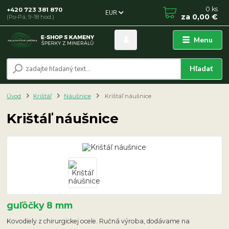
0
ks
+420 723 381 870
EUR
za
0,00 €
(Po-Pá, 9-18 hod.)
Menu
Hľadať
Úvod
Krištáľ
Náušnice
Krištáľ náušnice
Krištáľ náušnice
guľôčky 8 mm
Kovodiely z chirurgickej ocele. Ručná výroba, dodávame na