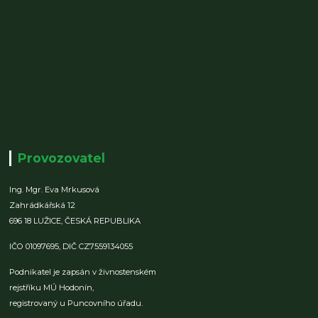
Provozovatel
Ing. Mgr. Eva Mrkusová
Zahrádkářská 12
696 18 LUŽICE,
ČESKÁ REPUBLIKA
IČO 01097695,
DIČ CZ7559134055
Podnikatel je zapsán v živnostenském
rejstříku MÚ Hodonín,
registrovaný u Puncovního úřadu.