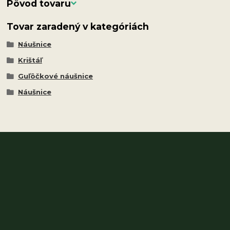
Pôvod tovaru
Tovar zaradený v kategóriách
Náušnice
Krištáľ
Guľôčkové náušnice
Náušnice