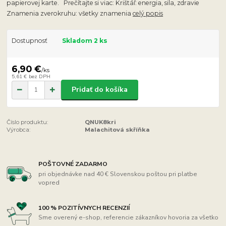
papierovej karte. Prečítajte si viac: Krištáľ: energia, sila, zdravie
Znamenia zverokruhu: všetky znamenia
celý popis
Dostupnosť
Skladom 2 ks
6,90 €
/
ks
5,61 €
bez DPH
Pridať do košíka
Číslo produktu:
QNUK8kri
Výrobca:
Malachitová skříňka
POŠTOVNÉ ZADARMO
pri objednávke nad 40 € Slovenskou poštou pri platbe
vopred
100 % POZITÍVNYCH RECENZIÍ
Sme overený e-shop, referencie zákazníkov hovoria za všetko