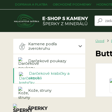
DOPRAVA A PLATBA
OBCHODNÉ PODMIENKY
HODNOTE
Úvod
Kamene podľa
zverokruhu
Butt
Darčekové poukazy
Darčekové krabičky a
vrecká
Kože, struny
ŠPERKY