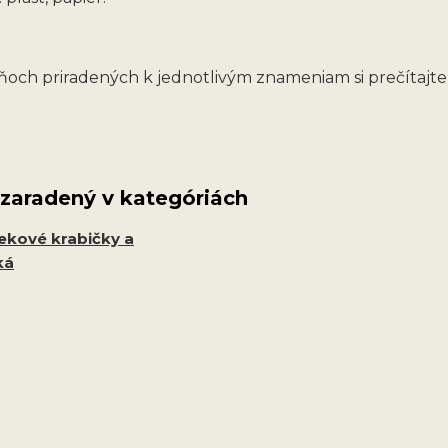
och priradených k jednotlivým znameniam si prečítajt
 zaradený v kategóriách
ekové krabičky a
ká