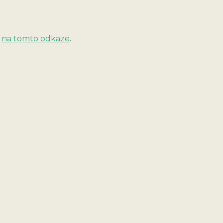
e
na tomto odkaze
.