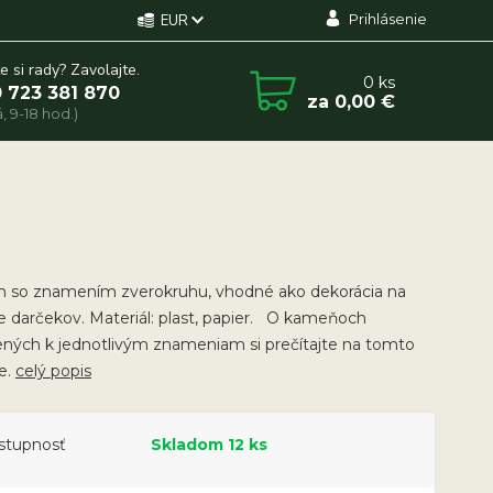
Prihlásenie
EUR
e si rady? Zavolajte.
0
ks
 723 381 870
za
0,00 €
, 9-18 hod.)
n so znamením zverokruhu, vhodné ako dekorácia na
e darčekov. Materiál: plast, papier. O kameňoch
ených k jednotlivým znameniam si prečítajte na tomto
e.
celý popis
stupnosť
Skladom 12 ks