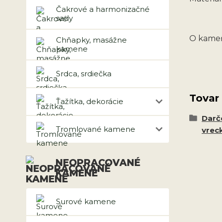
Čakrové a harmonizačné
sady
O kameň
Chňapky, masážne
kamene
Srdca, srdiečka
Tovar
Ťažítka, dekorácie
Darč
Tromlované kamene
vrec
NEOPRACOVANÉ
KAMENE
Surové kamene