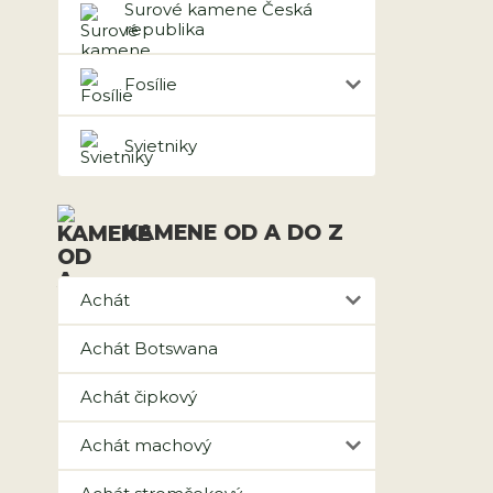
Surové kamene Česká
republika
Fosílie
Svietniky
KAMENE OD A DO Z
Achát
Achát Botswana
Achát čipkový
Achát machový