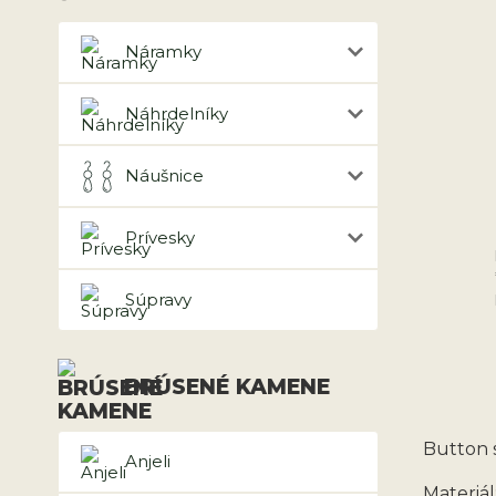
Náramky
Náhrdelníky
Náušnice
Prívesky
Súpravy
BRÚSENÉ KAMENE
Button 
Anjeli
Materiál: