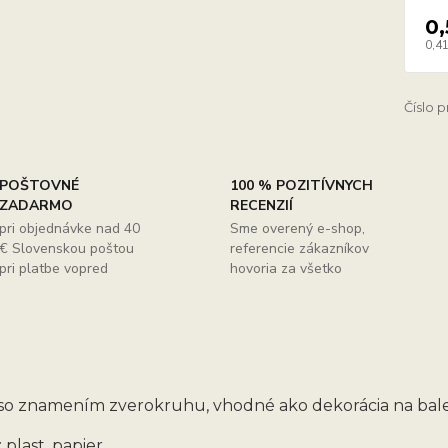
0,
0,41
Číslo 
POŠTOVNÉ
100 % POZITÍVNYCH
ZADARMO
RECENZIÍ
pri objednávke nad 40
Sme overený e-shop,
€ Slovenskou poštou
referencie zákazníkov
pri platbe vopred
hovoria za všetko
so znamením zverokruhu, vhodné ako dekorácia na bale
 plast, papier.