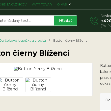
NIE ZÁKAZNÍKOV
VÁTIŤ TOVAR
O NÁS
Neviet
Hľadať
+420
(Po-Pá
Darčekové krabičky a vrecká
Button čierny Blíženci
on čierny Blíženci
Butto
baleni
prirad
odkaz
Do