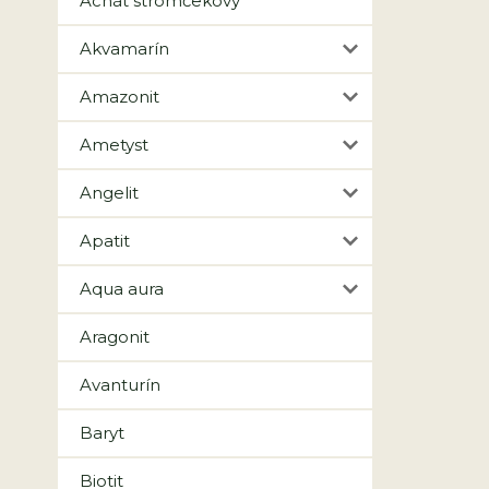
Achát stromčekový
Akvamarín
Amazonit
Ametyst
Angelit
Apatit
Aqua aura
Aragonit
Avanturín
Baryt
Biotit